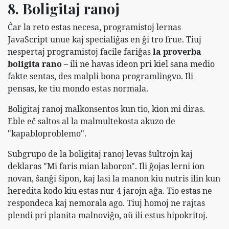
8. Boligitaj ranoj
Ĉar la reto estas necesa, programistoj lernas
JavaScript unue kaj specialiĝas en ĝi tro frue. Tiuj
nespertaj programistoj facile fariĝas
la proverba
boligita rano
– ili ne havas ideon pri kiel sana medio
fakte sentas, des malpli bona programlingvo. Ili
pensas, ke tiu mondo estas normala.
Boligitaj ranoj malkonsentos kun tio, kion mi diras.
Eble eĉ saltos al la malmultekosta akuzo de
"kapabloproblemo".
Subgrupo de la boligitaj ranoj levas ŝultrojn kaj
deklaras "Mi faris mian laboron". Ili ĝojas lerni ion
novan, ŝanĝi ŝipon, kaj lasi la manon kiu nutris ilin kun
heredita kodo kiu estas nur 4 jarojn aĝa. Tio estas ne
respondeca kaj nemorala ago. Tiuj homoj ne rajtas
plendi pri planita malnoviĝo, aŭ ili estus hipokritoj.