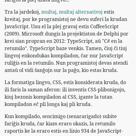
Tra la jardekoj,
multaj, multaj alternativoj
estis
kreitaj, por ke programistoj ne devu suferi la krudan
JavaScript. Unu el la plej gravaj estis CoffeeScript
(2009). Microsoft dungis la projektiston de Delphi por
krei sian propran en 2012: TypeScript, aŭ "C# en la
retumilo". TypeScript baze venkis. Tamen, ĉiuj ĉi tiuj
lingvoj enkondukas kompiladon, ĉar nur JavaScript
ruliĝis en la retumilo. Nun programistoj devas atendi
antaŭ ol vidi ŝanĝojn sur la paĝo, kio estas kruda.
La formatiga lingvo, CSS, estis konsiderata kruda, do
ili faris la saman aferon: ili inventis CSS-plibonigojn,
kiuj bezonis kompiladon al CSS, igante la tutan
kompiladon eĉ pli longa kaj pli kruda.
Kun kompilado, sencimigo (senararigado) subite
fariĝis kruda, ĉar kiam eraro okazis, la retumilo
raportis ke la eraro estis en linio 934 de JavaScript-