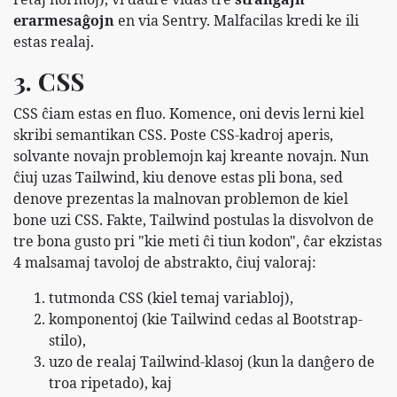
erarmesaĝojn
en via Sentry. Malfacilas kredi ke ili
estas realaj.
3. CSS
CSS ĉiam estas en fluo. Komence, oni devis lerni kiel
skribi semantikan CSS. Poste CSS-kadroj aperis,
solvante novajn problemojn kaj kreante novajn. Nun
ĉiuj uzas Tailwind, kiu denove estas pli bona, sed
denove prezentas la malnovan problemon de kiel
bone uzi CSS. Fakte, Tailwind postulas la disvolvon de
tre bona gusto pri "kie meti ĉi tiun kodon", ĉar ekzistas
4 malsamaj tavoloj de abstrakto, ĉiuj valoraj:
tutmonda CSS (kiel temaj variabloj),
komponentoj (kie Tailwind cedas al Bootstrap-
stilo),
uzo de realaj Tailwind-klasoj (kun la danĝero de
troa ripetado), kaj