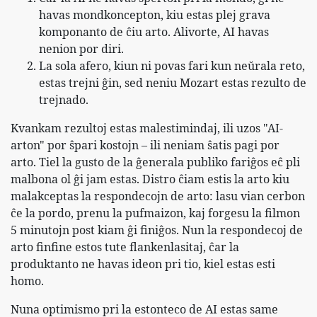
havas mondkoncepton, kiu estas plej grava
komponanto de ĉiu arto. Alivorte, AI havas
nenion por diri.
La sola afero, kiun ni povas fari kun neŭrala reto,
estas trejni ĝin, sed neniu Mozart estas rezulto de
trejnado.
Kvankam rezultoj estas malestimindaj, ili uzos "AI-
arton" por ŝpari kostojn – ili neniam ŝatis pagi por
arto. Tiel la gusto de la ĝenerala publiko fariĝos eĉ pli
malbona ol ĝi jam estas. Distro ĉiam estis la arto kiu
malakceptas la respondecojn de arto: lasu vian cerbon
ĉe la pordo, prenu la pufmaizon, kaj forgesu la filmon
5 minutojn post kiam ĝi finiĝos. Nun la respondecoj de
arto finfine estos tute flankenlasitaj, ĉar la
produktanto ne havas ideon pri tio, kiel estas esti
homo.
Nuna optimismo pri la estonteco de AI estas same