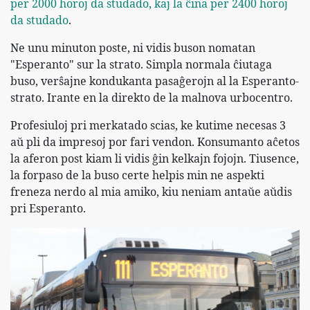
per 2000 horoj da studado, kaj la ĉina per 2400 horoj
da studado
.
Ne unu minuton poste, ni vidis buson nomatan
"Esperanto" sur la strato. Simpla normala ĉiutaga
buso, verŝajne kondukanta pasaĝerojn al la Esperanto-
strato. Irante en la direkto de la malnova urbocentro.
Profesiuloj pri merkatado scias, ke kutime necesas 3
aŭ pli da impresoj por fari vendon. Konsumanto aĉetos
la aferon post kiam li vidis ĝin kelkajn fojojn. Tiusence,
la forpaso de la buso certe helpis min ne aspekti
freneza nerdo al mia amiko, kiu neniam antaŭe aŭdis
pri Esperanto.