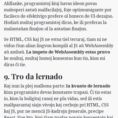
Aliflanke, programistoj kiuj havas ideon povas
malesperi antaŭ malfacilaĵoj, foje optimumigante por
facileco de efektivigo prefere ol boneco de UI-dezajno.
Hodiaŭ multaj programistoj diras, ke ili preferas la
malantaŭan finaĵon ol la antaŭan finaĵon.
Se HTML, CSS kaj JS ne estus tiel teruraj, tiam ni ne
vidus ĉiun alian lingvon kompili al JS aŭ WebAssembly
aŭ ambaŭ.
La impeto de WebAssembly estas pruvo
ke multaj, multaj homoj konsentas kun tio, kion mi
diras ĉi tie.
9. Tro da lernado
Kaj nun la plej malbona parto:
la kvanto de lernado
kiun programisto devas konstante trapasi. Ĉi tio estas
io, kion la boligitaj ranoj ne plu vidas, sed ili estis
malŝparantaj siajn vivojn kaj cerbojn pri HTML, CSS
kaj JS, por ne mencii JS-kadrojn ĝenerale, precipe
React, Vue ktp. kiuj ĉiam trudas novajn konceptojn kaj