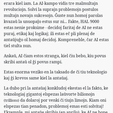
erara kiel iam. La AI-kampo vidis tre malmultajn
revoluciojn. Solvi la suprajn problemojn postulos
multajn novajn sukcesojn. Ĝuste nun homoj parolas
kvazaŭ la unuopaĵo estus sur ni... Fakte, HAL 9000
estas nenie proksime - decidoj faritaj de AI ne estas
puraj, etikaj kaj logikaj; ili estas eĉ pli plenaj de
antaŭjuĝo ol homaj decidoj. Kompreneble, ĉar AI estas
tiel stulta nun.
Ankaŭ, AI ĉiam estos stranga, kiel ĉiu bebo, kiu povus
skribi antaŭ ol ĝi povus rampi.
Estas enorma veziko en la taksado de ĉi tiu teknologio
kaj ĝi krevos same kiel la antaŭaj.
La dubo pri la antaŭaj konkludoj ekestas el la fakto, ke
teknologiaj gigantoj elspezas laŭvorte bilionojn
da dolaroj por venki ĉi tiujn limojn. Kiam oni
(trillions)
elspezas tian penadon, problemoj emas esti solvitaj!
Ekzemple, mi antaŭe skribis (en aprilo), ke AI ne bone