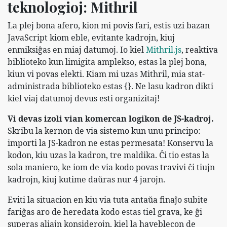
teknologioj: Mithril
La plej bona afero, kion mi povis fari, estis uzi bazan
JavaScript kiom eble, evitante kadrojn, kiuj
enmiksiĝas en miaj datumoj. Io kiel
Mithril.js
, reaktiva
biblioteko kun limigita amplekso, estas la plej bona,
kiun vi povas elekti. Kiam mi uzas Mithril, mia stat-
administrada biblioteko estas {}. Ne lasu kadron dikti
kiel viaj datumoj devus esti organizitaj!
Vi devas izoli vian komercan logikon de JS-kadroj.
Skribu la kernon de via sistemo kun unu principo:
importi la JS-kadron ne estas permesata! Konservu la
kodon, kiu uzas la kadron, tre maldika. Ĉi tio estas la
sola maniero, ke iom de via kodo povas travivi ĉi tiujn
kadrojn, kiuj kutime daŭras nur 4 jarojn.
Eviti la situacion en kiu via tuta antaŭa finaĵo subite
fariĝas aro de heredata kodo estas tiel grava, ke ĝi
superas aliajn konsiderojn, kiel la haveblecon de