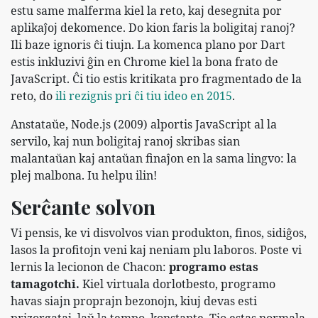
estu same malferma kiel la reto, kaj desegnita por
aplikaĵoj dekomence. Do kion faris la boligitaj ranoj?
Ili baze ignoris ĉi tiujn. La komenca plano por Dart
estis inkluzivi ĝin en Chrome kiel la bona frato de
JavaScript. Ĉi tio estis kritikata pro fragmentado de la
reto, do
ili rezignis pri ĉi tiu ideo en 2015
.
Anstataŭe, Node.js (2009) alportis JavaScript al la
servilo, kaj nun boligitaj ranoj skribas sian
malantaŭan kaj antaŭan finaĵon en la sama lingvo: la
plej malbona. Iu helpu ilin!
Serĉante solvon
Vi pensis, ke vi disvolvos vian produkton, finos, sidiĝos,
lasos la profitojn veni kaj neniam plu laboros. Poste vi
lernis la lecionon de Chacon:
programo estas
tamagotchi.
Kiel virtuala dorlotbesto, programo
havas siajn proprajn bezonojn, kiuj devas esti
prizorgataj, laŭ la tempo, konstante. Tio estas normala