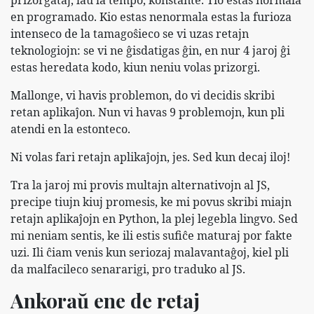
en programado. Kio estas nenormala estas la furioza
intenseco de la tamagoŝieco se vi uzas retajn
teknologiojn: se vi ne ĝisdatigas ĝin, en nur 4 jaroj ĝi
estas heredata kodo, kiun neniu volas prizorgi.
Mallonge, vi havis problemon, do vi decidis skribi
retan aplikaĵon. Nun vi havas 9 problemojn, kun pli
atendi en la estonteco.
Ni volas fari retajn aplikaĵojn, jes. Sed kun decaj iloj!
Tra la jaroj mi provis multajn alternativojn al JS,
precipe tiujn kiuj promesis, ke mi povus skribi miajn
retajn aplikaĵojn en Python, la plej legebla lingvo. Sed
mi neniam sentis, ke ili estis sufiĉe maturaj por fakte
uzi. Ili ĉiam venis kun seriozaj malavantaĝoj, kiel pli
da malfacileco senararigi, pro traduko al JS.
Ankoraŭ ene de retaj