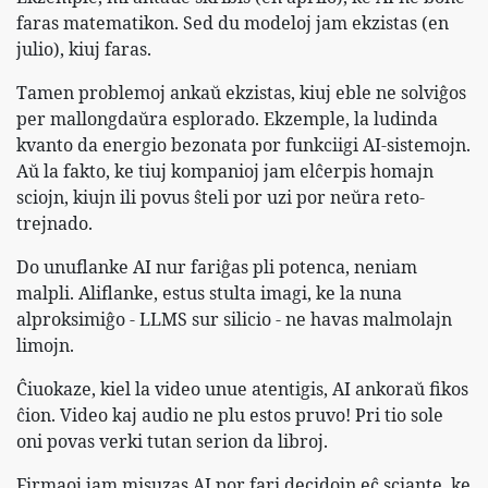
faras matematikon. Sed du modeloj jam ekzistas (en
julio), kiuj faras.
Tamen problemoj ankaŭ ekzistas, kiuj eble ne solviĝos
per mallongdaŭra esplorado. Ekzemple, la ludinda
kvanto da energio bezonata por funkciigi AI-sistemojn.
Aŭ la fakto, ke tiuj kompanioj jam elĉerpis homajn
sciojn, kiujn ili povus ŝteli por uzi por neŭra reto-
trejnado.
Do unuflanke AI nur fariĝas pli potenca, neniam
malpli. Aliflanke, estus stulta imagi, ke la nuna
alproksimiĝo - LLMS sur silicio - ne havas malmolajn
limojn.
Ĉiuokaze, kiel la video unue atentigis, AI ankoraŭ fikos
ĉion. Video kaj audio ne plu estos pruvo! Pri tio sole
oni povas verki tutan serion da libroj.
Firmaoj jam misuzas AI por fari decidojn eĉ sciante, ke