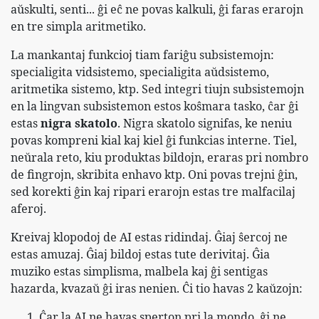
aŭskulti, senti... ĝi eĉ ne povas kalkuli, ĝi faras erarojn
en tre simpla aritmetiko.
La mankantaj funkcioj tiam fariĝu subsistemojn:
specialigita vidsistemo, specialigita aŭdsistemo,
aritmetika sistemo, ktp. Sed integri tiujn subsistemojn
en la lingvan subsistemon estos koŝmara tasko, ĉar ĝi
estas
nigra skatolo
. Nigra skatolo signifas, ke neniu
povas kompreni kial kaj kiel ĝi funkcias interne. Tiel,
neŭrala reto, kiu produktas bildojn, eraras pri nombro
de fingrojn, skribita enhavo ktp. Oni povas trejni ĝin,
sed korekti ĝin kaj ripari erarojn estas tre malfacilaj
aferoj.
Kreivaj klopodoj de AI estas ridindaj. Ĝiaj ŝercoj ne
estas amuzaj. Ĝiaj bildoj estas tute derivitaj. Ĝia
muziko estas simplisma, malbela kaj ĝi sentigas
hazarda, kvazaŭ ĝi iras nenien. Ĉi tio havas 2 kaŭzojn:
Ĉar la AI ne havas sperton pri la mondo, ĝi ne