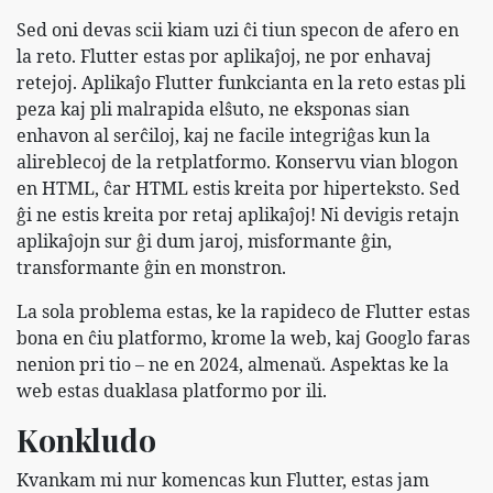
Sed oni devas scii kiam uzi ĉi tiun specon de afero en
la reto. Flutter estas por aplikaĵoj, ne por enhavaj
retejoj. Aplikaĵo Flutter funkcianta en la reto estas pli
peza kaj pli malrapida elŝuto, ne eksponas sian
enhavon al serĉiloj, kaj ne facile integriĝas kun la
alireblecoj de la retplatformo. Konservu vian blogon
en HTML, ĉar HTML estis kreita por hiperteksto. Sed
ĝi ne estis kreita por retaj aplikaĵoj! Ni devigis retajn
aplikaĵojn sur ĝi dum jaroj, misformante ĝin,
transformante ĝin en monstron.
La sola problema estas, ke la rapideco de Flutter estas
bona en ĉiu platformo, krome la web, kaj Googlo faras
nenion pri tio – ne en 2024, almenaŭ. Aspektas ke la
web estas duaklasa platformo por ili.
Konkludo
Kvankam mi nur komencas kun Flutter, estas jam