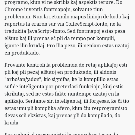
programo, kiun vi ne skribis kaj aspektis terure. Do
Chrome inventis fontmapojn, solvante tiun
problemon: Nun la retumilo mapus liniojn de kodo kaj
raportus la eraron sur via CoffeeScript-fonto, ne la
tradukita JavaScript-fonto. Sed fontmapoj estas peza
elŝuto kaj ili prenas eĉ pli da tempo por kompili,
igante ilin krudaj. Pro ilia pezo, ili neniam estas uzataj
en produktado.
Provante kontroli la problemon de retaj aplikaĵoj esti
pli kaj pli pezaj elŝutoj en produktado, ili aldonis
"arboŝanĝadon", kio signifas, ke la kompililo estas
sufiĉe inteligenta por preterlasi funkciojn, kiuj estis
skribitaj, sed ne estas fakte nuntempe uzataj en la
aplikaĵo. Sentante sin inteligentaj, ili forgesas, ke ĉi tio
estas unu pli komplika afero, kiun ĉiu retprogramisto
devas scii ekzistas, kaj prenas pli da kompilado, do
kruda.
Por redoni al programistoj la senprokrastecon de