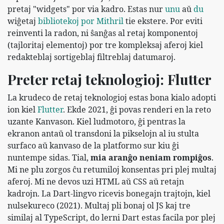
pretaj "widgets" por via kadro. Estas nur
unu
aŭ
du
wiĝetaj
bibliotekoj por Mithril
tie ekstere. Por eviti
reinventi la radon, ni ŝanĝas al retaj komponentoj
(tajloritaj elementoj) por tre kompleksaj aferoj kiel
redakteblaj sortigeblaj filtreblaj datumaroj.
Preter retaj teknologioj: Flutter
La krudeco de retaj teknologioj estas bona kialo adopti
ion kiel
Flutter
. Ekde 2021, ĝi povas renderi en la reto
uzante Kanvason. Kiel ludmotoro, ĝi pentras la
ekranon antaŭ ol transdoni la pikselojn al iu stulta
surfaco aŭ kanvaso de la platformo sur kiu ĝi
nuntempe sidas. Tial,
mia aranĝo neniam rompiĝos
.
Mi ne plu zorgos ĉu retumiloj konsentas pri plej multaj
aferoj. Mi ne devos uzi HTML aŭ CSS aŭ retajn
kadrojn. La Dart-lingvo ricevis bonegajn trajtojn, kiel
nulsekureco (2021). Multaj pli bonaj ol JS kaj tre
similaj al TypeScript, do lerni Dart estas facila por plej