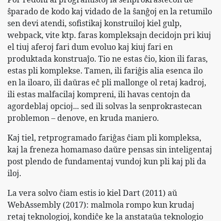
ŝparado de kodo kaj vidado de la ŝanĝoj en la retumilo
sen devi atendi, sofistikaj konstruiloj kiel gulp,
webpack, vite ktp. faras kompleksajn decidojn pri kiuj
el tiuj aferoj fari dum evoluo kaj kiuj fari en
produktada konstruaĵo. Tio ne estas ĉio, kion ili faras,
estas pli komplekse. Tamen, ili fariĝis alia esenca ilo
en la iloaro, ili daŭras eĉ pli mallonge ol retaj kadroj,
ili estas malfacilaj kompreni, ili havas centojn da
agordeblaj opcioj... sed ili solvas la senprokrastecan
problemon – denove, en kruda maniero.
Kaj tiel, retprogramado fariĝas ĉiam pli kompleksa,
kaj la freneza homamaso daŭre pensas sin inteligentaj
post plendo de fundamentaj vundoj kun pli kaj pli da
iloj.
La vera solvo ĉiam estis io kiel Dart (2011) aŭ
WebAssembly (2017): malmola rompo kun krudaj
retaj teknologioj, kondiĉe ke la anstataŭa teknologio