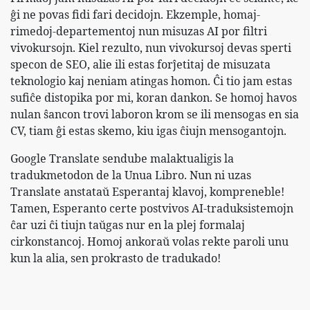
ĝi ne povas fidi fari decidojn. Ekzemple, homaj-
rimedoj-departementoj nun misuzas AI por filtri
vivokursojn. Kiel rezulto, nun vivokursoj devas sperti
specon de SEO, alie ili estas forĵetitaj de misuzata
teknologio kaj neniam atingas homon. Ĉi tio jam estas
sufiĉe distopika por mi, koran dankon. Se homoj havos
nulan ŝancon trovi laboron krom se ili mensogas en sia
CV, tiam ĝi estas skemo, kiu igas ĉiujn mensogantojn.
Google Translate sendube malaktualigis la
tradukmetodon de la Unua Libro. Nun ni uzas
Translate anstataŭ Esperantaj klavoj, kompreneble!
Tamen, Esperanto certe postvivos AI-traduksistemojn
ĉar uzi ĉi tiujn taŭgas nur en la plej formalaj
cirkonstancoj. Homoj ankoraŭ volas rekte paroli unu
kun la alia, sen prokrasto de tradukado!