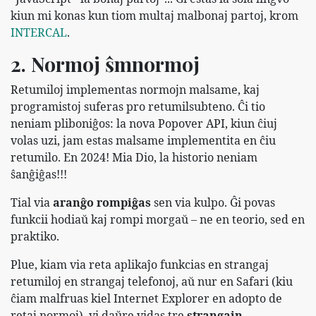
kiun mi konas kun tiom multaj malbonaj partoj, krom
INTERCAL
.
2. Normoj ŝmnormoj
Retumiloj implementas normojn malsame, kaj
programistoj suferas pro retumilsubteno. Ĉi tio
neniam pliboniĝos: la nova Popover API, kiun ĉiuj
volas uzi, jam estas malsame implementita en ĉiu
retumilo. En 2024! Mia Dio, la historio neniam
ŝanĝiĝas!!!
Tial via
aranĝo rompiĝas
sen via kulpo. Ĝi povas
funkcii hodiaŭ kaj rompi morgaŭ – ne en teorio, sed en
praktiko.
Plue, kiam via reta aplikaĵo funkcias en strangaj
retumiloj en strangaj telefonoj, aŭ nur en Safari (kiu
ĉiam malfruas kiel Internet Explorer en adopto de
retaj normoj), vi daŭre vidas tre
strangajn