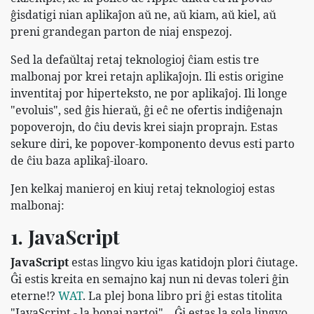
ĝisdatigi nian aplikaĵon aŭ ne, aŭ kiam, aŭ kiel, aŭ
preni grandegan parton de niaj enspezoj.
Sed la defaŭltaj retaj teknologioj ĉiam estis tre
malbonaj por krei retajn aplikaĵojn. Ili estis origine
inventitaj por hiperteksto, ne por aplikaĵoj. Ili longe
"evoluis", sed ĝis hieraŭ, ĝi eĉ ne ofertis indiĝenajn
popoverojn, do ĉiu devis krei siajn proprajn. Estas
sekure diri, ke popover-komponento devus esti parto
de ĉiu baza aplikaĵ-iloaro.
Jen kelkaj manieroj en kiuj retaj teknologioj estas
malbonaj:
1. JavaScript
JavaScript
estas lingvo kiu igas katidojn plori ĉiutage.
Ĝi estis kreita en semajno kaj nun ni devas toleri ĝin
eterne!?
WAT
. La plej bona libro pri ĝi estas titolita
"JavaScript - la bonaj partoj"... Ĝi estas la sola lingvo