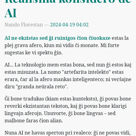
AI
Nando Florestan
2024-04-19 04:02
AI ne ekzistas sed ĝi ruinigos ĉion ĉiuokaze
estas la
plej grava afero, kiun mi vidis ĉi-monate. Mi forte
sugestas ke vi spektu ĝin.
AI... La teknologio mem estas bona, sed nun ĝi estos kaj
estas misuzata. La nomo "artefarita intelekto" estas
erara, ĉar al la afero mankas inteligenteco; ni verŝajne
diru "granda neŭrala reto".
Ĝi bone tradukas (kiam estas kunteksto), ĝi povas bone
reverki ekzistantan tekston, kaj ĝi povas bone klarigi
lingvajn aferojn. Unuvorte, ĝi bone lingvas – sed
malbone faras ĉion alian.
Nuna AI ne havas sperton pri realeco: ĝi ne povas vidi,