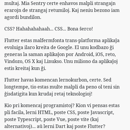
multaj. Mia Sentry certe enhavos malpli strangajn
erarojn de strangaj retumiloj. Kaj neniu bezono iam
agordi bundilon.
CSS? Hahahahahaah... CSS... Bona ŝerco!
Flutter estas malfermfonta trans-platforma aplikaĵa
evoluiga ilaro kreita de Google. El unu kodbazo ĝi
generas la saman aplikaĵon por Android, iOS, reto,
Vindozo, OS X kaj Linukso. Unu miliono da aplikaĵoj
estis kreitaj kun ĝi.
Flutter havas komencan lernokurbon, certe. Sed
longtempe, tio estas multe malpli da peno ol teni sin
ĝisdatigita kun krudaj retaj teknologioj!
Kio pri komencaj programistoj? Kion vi pensas estas
pli facila, lerni HTML, poste CSS, poste Javascript,
poste Typescript, poste Vue, poste vite (kaj
alternativoj)... aŭ lerni Dart kaj poste Flutter?