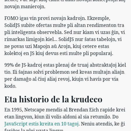
novajn manierojn.
FOMO igas vin provi novajn kadrojn. Ekzemple,
SolidJS subite ofertas multe pli altan rendimenton tra
pli inteligenta observebla. Sed nur kiam vi uzas ĝin, vi
rimarkas limigojn kiel... SolidJS nur ŝatas tabelojn, vi
ne povas uzi Mapojn aŭ Arojn, kiuj cetere estas
kolektoj en JS kiuj devus esti multe pli popularaj.
99% de JS-kadroj estas plenaj de truaj abstraktaĵoj kiel
tio. Ili ŝajnas solvi problemon sed kreas multajn aliajn
per damaĝo al ĉiuj aliaj revoj, kiujn vi havis por via
kodo.
Eta historio de la krudeco
En 1995, Netscape mendis al Brendan Eich rapide krei
etan lingvon, kiun ili volis aldoni al sia retumilo. Do
JavaScript estis kreita en 10 tagoj
. Neniu atendis, ke ĝi
fariĝos la plej uzata lingvo...