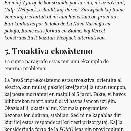
En miaj 7 jaroj de konstruado por la reto, mi uzis Grunt,
Gulp, Webpack, esbuild, kaj Parcel. Snowpack kaj Rome
venis kaj iris antaŭ ol mi iam havis ŝancon provi ilin.
Bun konkuras por la loko de La Nova Varmaĵo en
pakaĵo, Rome estis forkita en Biome, kaj Vercel
konstruas Rust-bazitan Webpack-alternativon.
5. Troaktiva ekosistemo
La supra paragrafo estas nur unu ekzemplo de
enorma problemo:
La JavaScript-ekosistemo estas troaktiva, orientita al
ekscito, kun multaj pakaĵoj kreiĝantaj la tutan tempon,
kaj poste mortantaj en malpli ol 5 jaroj. Fakte, vi havos
bibliotekon morti antaŭ ol vi havos ŝancon uzi ĝin.
Okazis al li, okazis al mi. Normala programisto
bezonas ion daŭran, stabilan. Sed ni ne kapablas diri
kiuj iloj estos respondecaj kaj resti prizorgataj. Kaj la
konsiderinda forto de la
FOMO
igas nin provi multajn