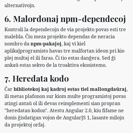
alternativojn.
6. Malordonaj npm-dependecoj
Kontroli la dependecojn de via projekto povas esti tre
malebla. Ĉiu meza projekto dependas de neracia
nombro da
npm-pakaĵoj
, kaj vi kiel
aplikaĵprogramisto havas tre malfortan ideon pri kio
plej multaj el ili faras. Ĉi tio estas danĝera. Sed ĝi
ankaŭ estas sekvo de la troaktiva ekosistemo.
7. Heredata kodo
Ĉar
bibliotekoj kaj kadroj estas tiel mallongdaŭraj
,
ili metas plafonon sur kiom multe programistoj povas
atingi antaŭ ol ili devas reimplementi sian propran
"heredatan kodon". Atestu Angular 2.0, kiu fifame ne
donis ĝisdatigan vojon de AngularJS 1, lasante milojn
da projektoj orfaj.