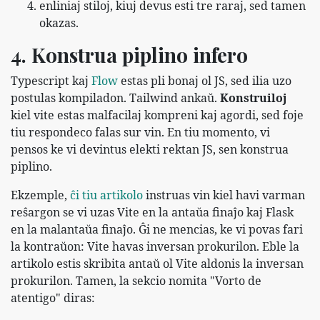
enliniaj stiloj, kiuj devus esti tre raraj, sed tamen
okazas.
4. Konstrua piplino infero
Typescript kaj
Flow
estas pli bonaj ol JS, sed ilia uzo
postulas kompiladon. Tailwind ankaŭ.
Konstruiloj
kiel vite estas malfacilaj kompreni kaj agordi, sed foje
tiu respondeco falas sur vin. En tiu momento, vi
pensos ke vi devintus elekti rektan JS, sen konstrua
piplino.
Ekzemple,
ĉi tiu artikolo
instruas vin kiel havi varman
reŝargon se vi uzas Vite en la antaŭa finaĵo kaj Flask
en la malantaŭa finaĵo. Ĝi ne mencias, ke vi povas fari
la kontraŭon: Vite havas inversan prokurilon. Eble la
artikolo estis skribita antaŭ ol Vite aldonis la inversan
prokurilon. Tamen, la sekcio nomita "Vorto de
atentigo" diras: